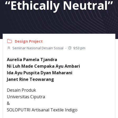
“Ethically Neutral”
Design Project
Seminar Nasional Desain Sosial
-
9:53 pm
Aurelia Pamela Tjandra
Ni Luh Made Cempaka Ayu Ambari
Ida Ayu Puspita Dyan Maharani
Janet Rine Teowarang
Desain Produk
Universitas Ciputra
&
SOLOPUTRI Artisanal Textile Indigo