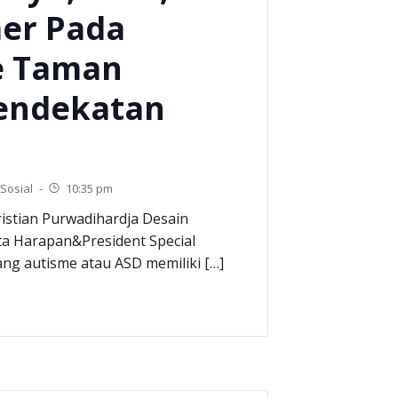
mer Pada
e Taman
Pendekatan
Sosial
-
10:35 pm
ristian Purwadihardja Desain
ita Harapan&President Special
ng autisme atau ASD memiliki […]