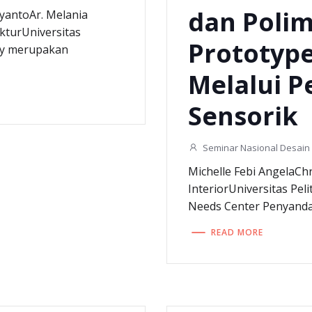
dan Poli
yantoAr. Melania
ekturUniversitas
Prototyp
ty merupakan
Melalui 
Sensorik
Seminar Nasional Desain 
Michelle Febi AngelaCh
InteriorUniversitas Pel
Needs Center Penyanda
READ MORE