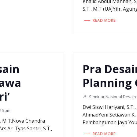
Khalid Abdul Mannan, S.
S.T., M.T (UAJY)Ir. Agun
READ MORE
sain
Pra Desai
Jawa
Planning 
i’
Seminar Nasional Desain 
Dwi Siswi Hariyani, S.T.
:26 pm
AhmadYeni Setiawan K, I
T, M.T.Nova Chandra
Pembangunan Jaya You
s.Ar. Tyas Santri, S.T.,
READ MORE