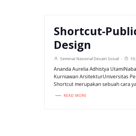
Shortcut-Publi
Design
Seminar Nasional Desain Sosial
-
10
Ananda Aurelia Adhistya UtamiNaba
Kurniawan ArsitekturUniversitas 
Shortcut merupakan sebuah cara ya
READ MORE