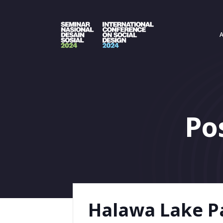
Skip
to
content
Po
Halawa Lake P