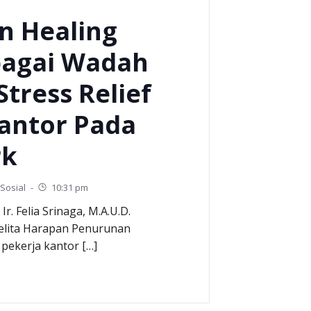
n Healing
bagai Wadah
Stress Relief
antor Pada
rk
Sosial
-
10:31 pm
Ir. Felia Srinaga, M.A.U.D.
Pelita Harapan Penurunan
pekerja kantor […]