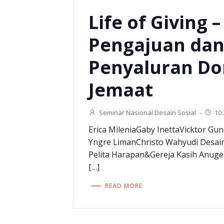
Life of Giving 
Pengajuan da
Penyaluran Do
Jemaat
Seminar Nasional Desain Sosial
-
10
Erica MileniaGaby InettaVicktor G
Yngre LimanChristo Wahyudi Desai
Pelita Harapan&Gereja Kasih Anug
[…]
READ MORE