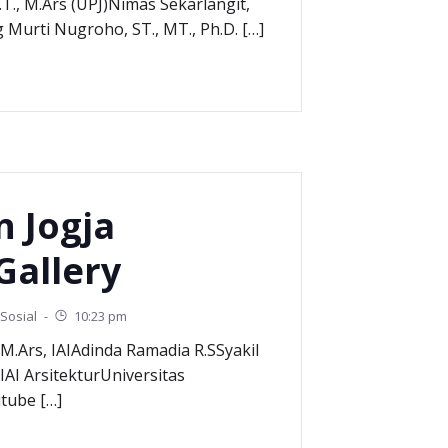
T., M.Ars (UPJ)Nimas Sekarlangit,
g Murti Nugroho, ST., MT., Ph.D. […]
n Jogja
Gallery
Sosial
-
10:23 pm
, M.Ars, IAIAdinda Ramadia R.SSyakil
AI ArsitekturUniversitas
tube […]