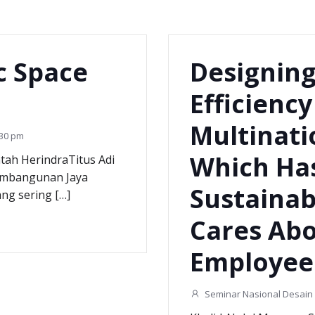
c Space
Designing
Efficiency
Multinat
:30 pm
Which Ha
tah HerindraTitus Adi
Pembangunan Jaya
Sustainab
ng sering […]
Cares Abo
Employee
Seminar Nasional Desain 