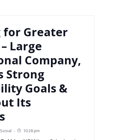
 for Greater
 – Large
ional Company,
s Strong
ility Goals &
ut Its
s
Sosial
-
10:28 pm