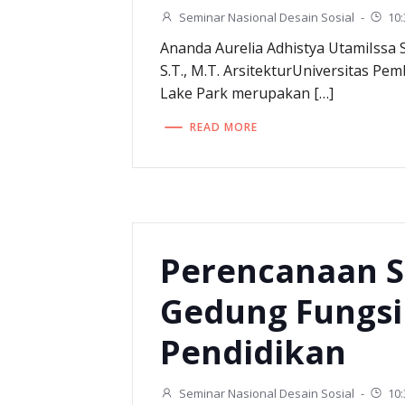
Seminar Nasional Desain Sosial
-
10
Ananda Aurelia Adhistya UtamiIssa S
S.T., M.T. ArsitekturUniversitas P
Lake Park merupakan […]
READ MORE
Perencanaan S
Gedung Fungsi
Pendidikan
Seminar Nasional Desain Sosial
-
10