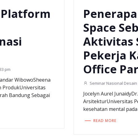
– Platform
Penerapa
n
Space Se
nasi
Aktivitas 
Pekerja K
Office Pa
:33 pm
unandar WibowoSheena
Seminar Nasional Desain 
n ProdukUniversitas
Jocelyn Aurel JunaidyDr. 
erah Bandung Sebagai
ArsitekturUniversitas 
kesehatan mental pada 
READ MORE