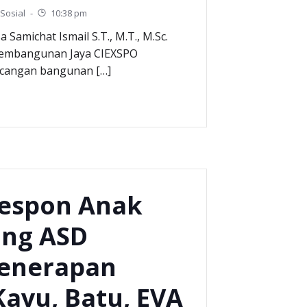
Sosial
-
10:38 pm
a Samichat Ismail S.T., M.T., M.Sc.
 Pembangunan Jaya CIEXSPO
cangan bangunan […]
Respon Anak
ng ASD
enerapan
Kayu, Batu, EVA