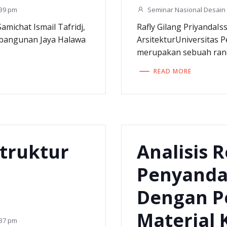
:39 pm
Seminar Nasional Desain 
amichat Ismail Tafridj,
Rafly Gilang PriyandaIss
embangunan Jaya Halawa
ArsitekturUniversitas
merupakan sebuah ran
READ MORE
truktur
Analisis 
Penyanda
Dengan P
Material 
:37 pm