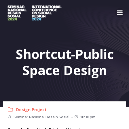
Skip
to
content
Shortcut-Public
Space Design
Design Project
Seminar Nasional Desain Sosial
-
10:30 pm