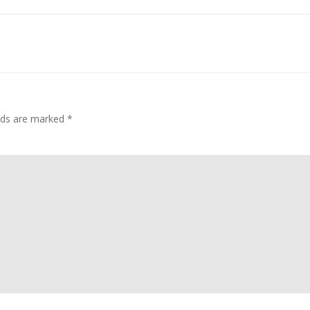
navigation
elds are marked
*